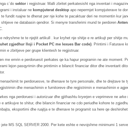
 nga c`do
sektor
i regjistruar. Malli zbritet perkatesisht nga inventari i magazi
ogrami i instaluar ne
kompjuterat desktop
apo nepermjet kompjuterave te do
o te fundit ruajne te dhenat per nje kohe te pacaktuar deri ne momentin kur jane
te shtjeve ne databasin qendror. Si menyre transferimi mund te perdoren
Anten
C.
ryshme te te njejtit artikull . kur kryhet nje shitje e re artikujt per shitje
duhet zgjedhur lloji i Pocket PC me lexues Bar code)
. Printimi i Faturave 
imin e zbritjeve per grupe klientesh te regjistruar.
hen me emrin e perdoruesit perkates qe ka hapur programin ne ate moment. Pro
rami lejon pasqyrimin dhe printimin e bilancit financiar ditor dhe inventarit dito
tor.
menaxhimit te perdoruesve, te dhenave te tyre personale, dhe te drejtave te ty
jistrimin dhe menaxhimin e furnitoreve dhe regjistrimin e menaxhimin e agjen
rkes nga perdoruesi i autorizuar dhe gjithashtu kryerjen e veprimeve ne arke 
e e artikujve te shitur, dhe bilancin financiar ne cdo periudhe kohore te zgjedh
bajta, eksportimi dhe ruajtja e te dhenave te programit sa here qe deshirohet
o te jete MS SQL SERVER 2000. Per kete eshte e nevojshme minimumi 1 serve