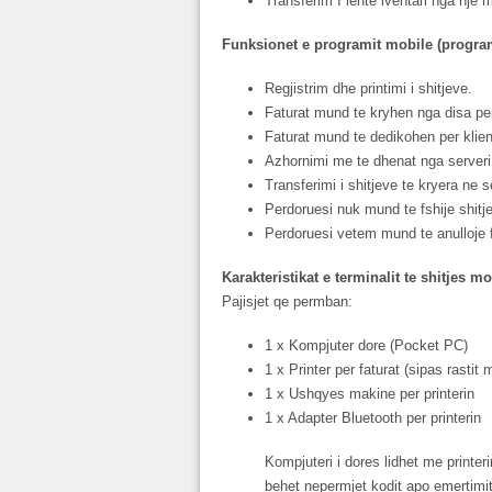
Transferim I lehte iventari nga nje 
Funksionet e programit mobile (progra
Regjistrim dhe printimi i shitjeve.
Faturat mund te kryhen nga disa perd
Faturat mund te dedikohen per klient
Azhornimi me te dhenat nga serveri
Transferimi i shitjeve te kryera ne s
Perdoruesi nuk mund te fshije shitj
Perdoruesi vetem mund te anulloje f
Karakteristikat e terminalit te shitjes mo
Pajisjet qe permban:
1 x Kompjuter dore (Pocket PC)
1 x Printer per faturat (sipas rastit
1 x Ushqyes makine per printerin
1 x Adapter Bluetooth per printerin
Kompjuteri i dores lidhet me printer
behet nepermjet kodit apo emertimit