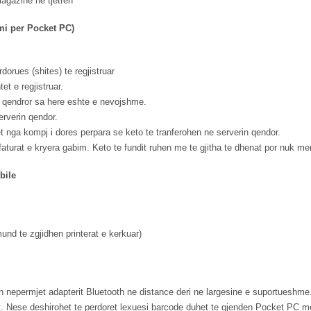
magazine ne tjetren
mi per Pocket PC)
orues (shites) te regjistruar
et e regjistruar.
 qendror sa here eshte e nevojshme.
erverin qendor.
et nga kompj i dores perpara se keto te tranferohen ne serverin qendor.
aturat e kryera gabim. Keto te fundit ruhen me te gjitha te dhenat por nuk mer
bile
 mund te zgjidhen printerat e kerkuar)
in nepermjet adapterit Bluetooth ne distance deri ne largesine e suportueshme.
. Nese deshirohet te perdoret lexuesi barcode duhet te gjenden Pocket PC me 