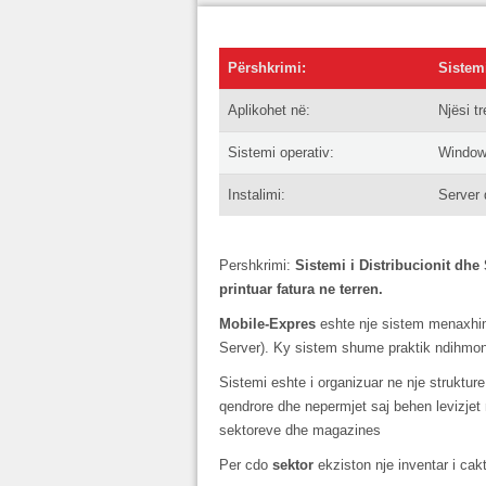
Përshkrimi:
Sistemi
Aplikohet në:
Njësi t
Sistemi operativ:
Window
Instalimi:
Server 
Pershkrimi:
Sistemi i Distribucionit dhe
printuar fatura ne terren.
Mobile-Expres
eshte nje sistem menaxhim
Server). Ky sistem shume praktik ndihmon 
Sistemi eshte i organizuar ne nje struktur
qendrore dhe nepermjet saj behen levizjet n
sektoreve dhe magazines
Per cdo
sektor
ekziston nje inventar i cakt