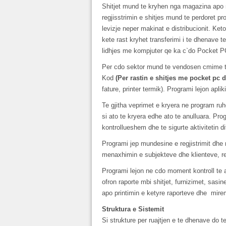
Shitjet mund te kryhen nga magazina apo
regjisstrimin e shitjes mund te perdoret pr
levizje neper makinat e distribucionit. Ket
kete rast kryhet transferimi i te dhenave 
lidhjes me kompjuter qe ka c`do Pocket P
Per cdo sektor mund te vendosen cmime te nd
Kod
(Per rastin e shitjes me pocket pc 
fature, printer termik). Programi lejon aplik
Te gjitha veprimet e kryera ne program ru
si ato te kryera edhe ato te anulluara. Prog
kontrollueshem dhe te sigurte aktivitetin di
Programi jep mundesine e regjistrimit dhe 
menaxhimin e subjekteve dhe klienteve, reg
Programi lejon ne cdo moment kontroll te a
ofron raporte mbi shitjet, furnizimet, sasin
apo printimin e ketyre raporteve dhe mirem
Struktura e Sistemit
Si strukture per ruajtjen e te dhenave d