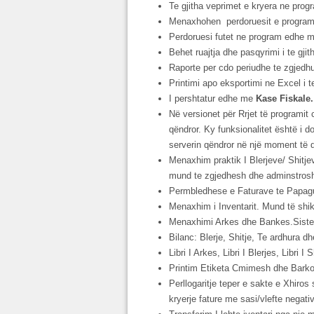
Te gjitha veprimet e kryera ne prog
Menaxhohen perdoruesit e programit 
Perdoruesi futet ne program edhe m
Behet ruajtja dhe pasqyrimi i te gjit
Raporte per cdo periudhe te zgjedhur 
Printimi apo eksportimi ne Excel i t
I pershtatur edhe me
Kase Fiskale.
Në versionet për Rrjet të programit 
qëndror. Ky funksionalitet është i 
serverin qëndror në një moment të dy
Menaxhim praktik I Blerjeve/ Shitjev
mund te zgjedhesh dhe adminstrosh l
Permbledhese e Faturave te Papagu
Menaxhim i Inventarit. Mund të shikoh
Menaxhimi Arkes dhe Bankes.Siste
Bilanc: Blerje, Shitje, Te ardhura 
Libri I Arkes, Libri I Blerjes, Libri I 
Printim Etiketa Cmimesh dhe Barkod
Perllogaritje teper e sakte e Xhiro
kryerje fature me sasi/vlefte negativ