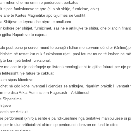
ram ruhen dhe me emrin e perdoruesit perkates.
sipas funksioneve te tyre (si p.sh shitje, furnizime, arke).
e ane te Kartes Magnetike apo Gjurmes se Gishtit.
ha Shitjeve te kryera dhe atyre te anulluara.
kohore per shitjet, furnizimet, sasine e artikujve te shitur, dhe bilancin financ
e gjitha Raporteve te nxjerra.
cdo post pune jo-server mund të punojë i lidhur me serverin qëndror (Online),po
dobishëm në rastet kur nuk funksionon rrjeti, pasi faturat mund të kryhen në m
të kur rrjeti bëhet funksional.
e me ane te nje nderfaqeje qe liston kronologjikisht te gjithe faturat per nje p
ehtesisht nje fature te caktuar.
ara sipas klienteve
et në çdo kohë inventari i gjendjes së artikujve. Ngarkim praktik I Iventarit fi
m me disa Arka. Administrim Pagesash – Arkëtimesh.
dhe Shpenzime
Shitjeve
esh per Artikujt
s se perdoruesit (xhiroja eshte e pa ndikueshme nga tentative manipuluese si p
e per te ulur artificialisht xhiron qe perdoruesi dorezon ne fund te dites.