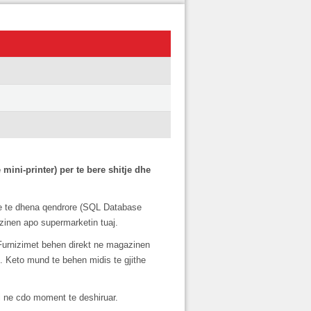
mini-printer) per te bere shitje dhe
me te dhena qendrore (SQL Database
zinen apo supermarketin tuaj.
Furnizimet behen direkt ne magazinen
i. Keto mund te behen midis te gjithe
si ne cdo moment te deshiruar.