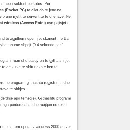
nes apo i sektorit perkates. Per
res
(Pocket PC)
te cilet do te jene ne
 prane rrjetit te serverit te te dhenave. Ne
at wireless
(
Access Point
) ose pajisjet e
 mund te zgjidhen nepermjet skanerit me Bar
kryhet shume shpejt (0.4 sekonda per 1
grami ruan dhe pasqyron te gjitha shitjet
r te artikujve te shitur cka e ben te
re ne program, gjithashtu regjistrimin dhe
teve te shitjes.
(derdhje apo terheqje). Gjithashtu programi
ur nga perdoruesi si dhe ruajtjen ne excel
.
r me sistem operativ windows 2000 server