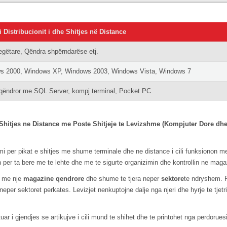
 Distribucionit i dhe Shitjes në Distance
regëtare, Qëndra shpërndarëse etj.
s 2000, Windows XP, Windows 2003, Windows Vista, Windows 7
qëndror me SQL Server, kompj terminal, Pocket PC
 Shitjes ne Distance me Poste Shitjeje te Levizshme (Kompjuter Dore dhe 
i per pikat e shitjes me shume terminale dhe ne distance i cili funksionon 
per ta bere me te lehte dhe me te sigurte organizimin dhe kontrollin ne maga
e me nje
magazine qendrore
dhe shume te tjera neper
sektore
te ndryshem. 
eper sektoret perkates. Levizjet nenkuptojne dalje nga njeri dhe hyrje te tjetr
uar i gjendjes se artikujve i cili mund te shihet dhe te printohet nga perdorue