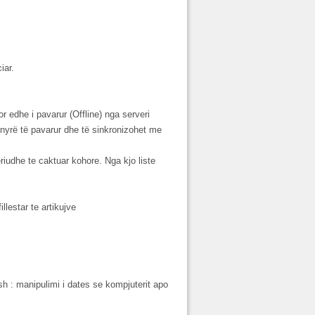
iar.
r edhe i pavarur (Offline) nga serveri
ënyrë të pavarur dhe të sinkronizohet me
eriudhe te caktuar kohore. Nga kjo liste
llestar te artikujve
sh : manipulimi i dates se kompjuterit apo