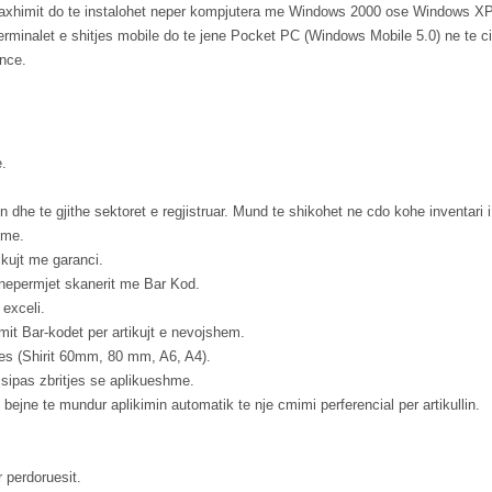
axhimit do te instalohet neper kompjutera me Windows 2000 ose Windows XP
erminalet e shitjes mobile do te jene Pocket PC (Windows Mobile 5.0) ne te cila
ance.
e.
dhe te gjithe sektoret e regjistruar. Mund te shikohet ne cdo kohe inventari i
ime.
ikujt me garanci.
n nepermjet skanerit me Bar Kod.
 exceli.
it Bar-kodet per artikujt e nevojshem.
tures (Shirit 60mm, 80 mm, A6, A4).
 sipas zbritjes se aplikueshme.
t bejne te mundur aplikimin automatik te nje cmimi perferencial per artikullin.
 perdoruesit.