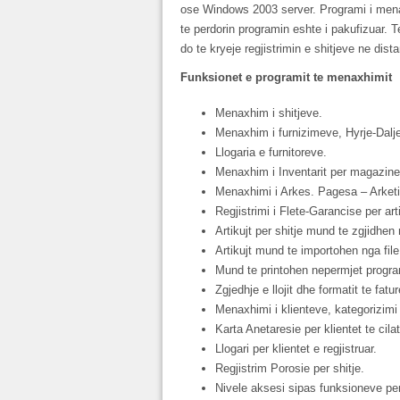
ose Windows 2003 server. Programi i men
te perdorin programin eshte i pakufizuar. T
do te kryeje regjistrimin e shitjeve ne dist
Funksionet e programit te menaxhimit
Menaxhim i shitjeve.
Menaxhim i furnizimeve, Hyrje-Dalj
Llogaria e furnitoreve.
Menaxhim i Inventarit per magazinen 
Menaxhimi i Arkes. Pagesa – Arket
Regjistrimi i Flete-Garancise per art
Artikujt per shitje mund te zgjidhe
Artikujt mund te importohen nga file
Mund te printohen nepermjet program
Zgjedhje e llojit dhe formatit te fa
Menaxhimi i klienteve, kategorizimi
Karta Anetaresie per klientet te cila
Llogari per klientet e regjistruar.
Regjistrim Porosie per shitje.
Nivele aksesi sipas funksioneve per