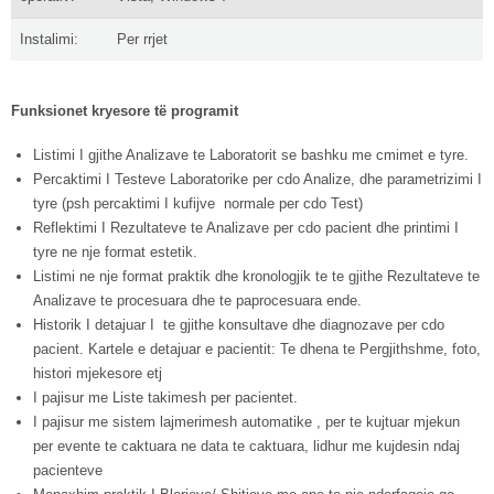
Instalimi:
Per rrjet
Funksionet kryesore të programit
Listimi I gjithe Analizave te Laboratorit se bashku me cmimet e tyre.
Percaktimi I Testeve Laboratorike per cdo Analize, dhe parametrizimi I
tyre (psh percaktimi I kufijve normale per cdo Test)
Reflektimi I Rezultateve te Analizave per cdo pacient dhe printimi I
tyre ne nje format estetik.
Listimi ne nje format praktik dhe kronologjik te te gjithe Rezultateve te
Analizave te procesuara dhe te paprocesuara ende.
Historik I detajuar I te gjithe konsultave dhe diagnozave per cdo
pacient. Kartele e detajuar e pacientit: Te dhena te Pergjithshme, foto,
histori mjekesore etj
I pajisur me Liste takimesh per pacientet.
I pajisur me sistem lajmerimesh automatike , per te kujtuar mjekun
per evente te caktuara ne data te caktuara, lidhur me kujdesin ndaj
pacienteve