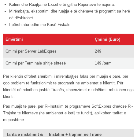
Kalimi dhe Ruajtja në Excel e të gjitha Raporteve të nxjerra.
Mirëmbajta, eksportimi dhe ruajtja e të dhënave të programit sa herë
që dëshirohet.
I përshtatur edhe me Kasë Fiskale
Emërtimi
Çmimi (Euro)
Çmimi për Server LabExpres
249
Çmimi për Terminale shitje shtesë
149 /term
Për klientin ofrohet shërbimi i mirëmbajtjes falas për muajin e parë, për
çdo problem të funksionimit të programit ne ambjentet e klientit. Për
klientët që ndodhen jashtë Tiranës, shpenzimet e udhëtimit mbulohen nga
klienti.
Pas muajit të parë, për Ri-Instalim të programeve SoftExpres dhe/ose Ri-
Trajnim te klienteve (ne ambjentet e ketij te fundit), aplikohen tarifat e
meposhtme:
Tarifa e instalimit &
Instalim + trajnim në Tiranë