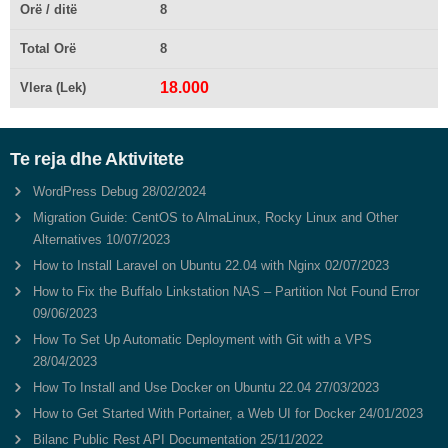
Orë / ditë
8
Total Orë
8
18.000
Vlera (Lek)
Te reja dhe Aktivitete
WordPress Debug
28/02/2024
Migration Guide: CentOS to AlmaLinux, Rocky Linux and Other
Alternatives
10/07/2023
How to Install Laravel on Ubuntu 22.04 with Nginx
02/07/2023
How to Fix the Buffalo Linkstation NAS – Partition Not Found Error
09/06/2023
How To Set Up Automatic Deployment with Git with a VPS
28/04/2023
How To Install and Use Docker on Ubuntu 22.04
27/03/2023
How to Get Started With Portainer, a Web UI for Docker
24/01/2023
Bilanc Public Rest API Documentation
25/11/2022