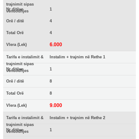
trajnimit sipas
Nr ditëve
1
vendodhjes
Orë / ditë
4
Total Orë
4
6.000
Vlera (Lek)
Tarifa e instalimit &
Instalim + trajnim në Rethe 1
trajnimit sipas
Nr ditëve
1
vendodhjes
Orë / ditë
8
Total Orë
8
9.000
Vlera (Lek)
Tarifa e instalimit &
Instalim + trajnim në Rethe 2
trajnimit sipas
Nr ditëve
1
vendodhjes