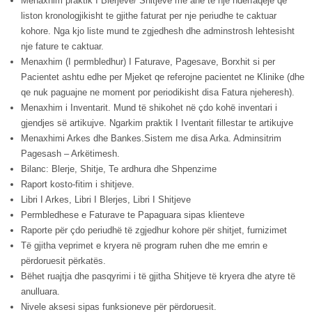
Menaxhim praktik I Blerjeve/ Shitjeve me ane te nje nderfaqeje qe
liston kronologjikisht te gjithe faturat per nje periudhe te caktuar
kohore. Nga kjo liste mund te zgjedhesh dhe adminstrosh lehtesisht
nje fature te caktuar.
Menaxhim (I permbledhur) I Faturave, Pagesave, Borxhit si per
Pacientet ashtu edhe per Mjeket qe referojne pacientet ne Klinike (dhe
qe nuk paguajne ne moment por periodikisht disa Fatura njeheresh).
Menaxhim i Inventarit. Mund të shikohet në çdo kohë inventari i
gjendjes së artikujve. Ngarkim praktik I Iventarit fillestar te artikujve
Menaxhimi Arkes dhe Bankes.Sistem me disa Arka. Adminsitrim
Pagesash – Arkëtimesh.
Bilanc: Blerje, Shitje, Te ardhura dhe Shpenzime
Raport kosto-fitim i shitjeve.
Libri I Arkes, Libri I Blerjes, Libri I Shitjeve
Permbledhese e Faturave te Papaguara sipas klienteve
Raporte për çdo periudhë të zgjedhur kohore për shitjet, furnizimet
Të gjitha veprimet e kryera në program ruhen dhe me emrin e
përdoruesit përkatës.
Bëhet ruajtja dhe pasqyrimi i të gjitha Shitjeve të kryera dhe atyre të
anulluara.
Nivele aksesi sipas funksioneve për përdoruesit.