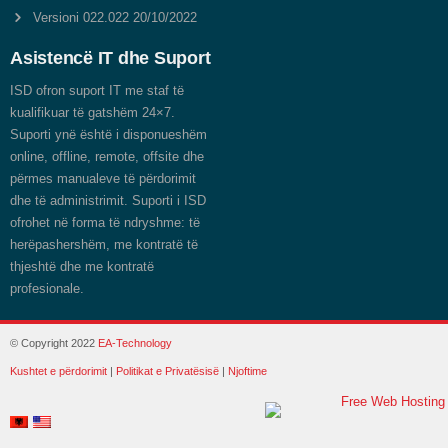
Versioni 022.022
20/10/2022
Asistencë IT dhe Suport
ISD ofron suport IT me staf të
kualifikuar të gatshëm 24×7.
Suporti ynë është i disponueshëm
online, offline, remote, offsite dhe
përmes manualeve të përdorimit
dhe të administrimit. Suporti i ISD
ofrohet në forma të ndryshme: të
herëpashershëm, me kontratë të
thjeshtë dhe me kontratë
profesionale.
© Copyright 2022
EA-Technology
Kushtet e përdorimit
|
Politikat e Privatësisë
|
Njoftime