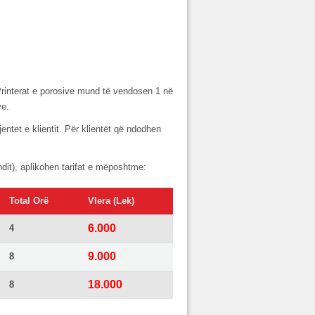
 Printerat e porosive mund të vendosen 1 në
ve.
entet e klientit. Për klientët që ndodhen
ndit), aplikohen tarifat e mëposhtme:
Total Orë
Vlera (Lek)
6.000
4
9.000
8
18.000
8