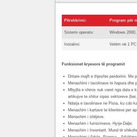
Përshkrimi:
Program për m
Sistemi operativ:
Windows 2000,
Instalimi:
Vetëm në 1 PC
Funksionet kryesore të programit
Dritare majft e thjeshte perdorimi. Me pa
Menaxhimi i tavolinave te hapura dhe p
Mbyjlla e xhiros nuk varet nga data e 
artikujve te shitur sipas sektoreve (bar,
Ndarja e tavolinave ne Pista, ku cdo k
Menaxhim i kartave te klienteve per ap
Menaxhim i shitjeve.
Menaxhim i furnizimeve, Hyrje-Dalje.
Menaxhim i Inventarit. Mund të shikohet
Menaxhimi i Arkës. Pagesa – Arkëtime