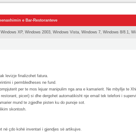
enaxhimin e Bar-Restoranteve
 Windows XP, Windows 2003, Windows Vista, Windows 7, Windows 8/8.1, W
k levizje finalizohet fatura.
rintimi i permbledheses ne fund.
kompjuterit per te mos lejuar manipulim nga ana e kamarierit. Ne mbyllje te X
 restorant, piceri) si dhe dergohet automatikisht nje email tek telefoni i supervi
amarier mund te zgjedhe pisten ku do punoje sot.
likim skontosh.
 në çdo kohë inventari i gjendjes së artikujve.
.