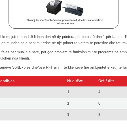
1 kompjuter mund të lidhen deri në dy printera për porositë dhe 1 për faturat.
 jep mundësinë e printimit edhe në një printer të vetëm të porosive dhe fatura
s falas për muajin e parë, për çdo problem të funksionimit të programit ne ambj
ulohen nga klienti.
grameve SoftExpres dhe/ose Ri-Trajnim të klientëve (në ambjentet e këtij të fu
endodhjes
Nr ditëve
Orë / ditë
1
4
1
8
1
8