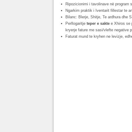
Ripozicionimi i tavolinave në program s
Ngarkim praktik i Iventarit fillestar te ar
Bilanc: Blerje, Shitje, Te ardhura dhe
Perllogaritje
teper e sakte
e Xhiros se p
kryerje fature me sasi/vlefte negative pe
Faturat mund te kryhen ne levizje, ed