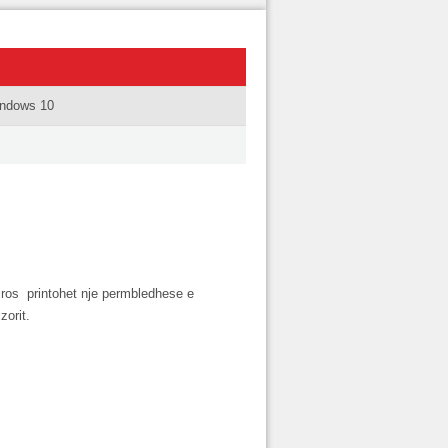
indows 10
hiros printohet nje permbledhese e
zorit.