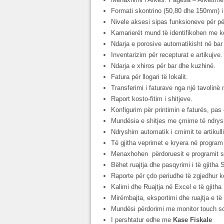
Formati skontrino (50,80 dhe 150mm) i 
Nivele aksesi sipas funksioneve për pë
Kamarierët mund të identifikohen me ko
Ndarja e porosive automatikisht në bar
Inventarizim për recepturat e artikujve.
Ndarja e xhiros për bar dhe kuzhinë.
Fatura për llogari të lokalit.
Transferimi i faturave nga një tavolinë n
Raport kosto-fitim i shitjeve.
Konfigurim për printimin e faturës, pa
Mundësia e shitjes me çmime të ndrysh
Ndryshim automatik i cmimit te artikull
Të gjitha veprimet e kryera në program
Menaxhohen përdoruesit e programit sip
Bëhet ruajtja dhe pasqyrimi i të gjitha 
Raporte për çdo periudhe të zgjedhur koh
Kalimi dhe Ruajtja në Excel e të gjitha
Mirëmbajta, eksportimi dhe ruajtja e të
Mundësi përdorimi me monitor touch s
I pershtatur edhe me
Kase Fiskale