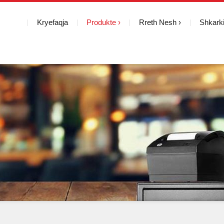
Kryefaqja
Produkte
Rreth Nesh
Shkark