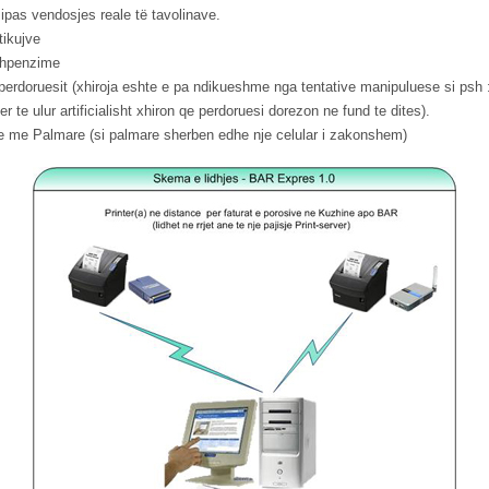
ipas vendosjes reale të tavolinave.
tikujve
 Shpenzime
erdoruesit (xhiroja eshte e pa ndikueshme nga tentative manipuluese si psh :
r te ulur artificialisht xhiron qe perdoruesi dorezon ne fund te dites).
he me Palmare (si palmare sherben edhe nje celular i zakonshem)