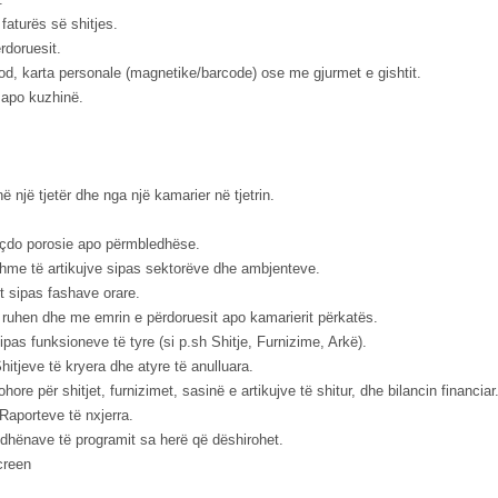
faturës së shitjes.
rdoruesit.
d, karta personale (magnetike/barcode) ose me gjurmet e gishtit.
 apo kuzhinë.
ë një tjetër dhe nga një kamarier në tjetrin.
s çdo porosie apo përmbledhëse.
me të artikujve sipas sektorëve dhe ambjenteve.
it sipas fashave orare.
 ruhen dhe me emrin e përdoruesit apo kamarierit përkatës.
as funksioneve të tyre (si p.sh Shitje, Furnizime, Arkë).
Shitjeve të kryera dhe atyre të anulluara.
ore për shitjet, furnizimet, sasinë e artikujve të shitur, dhe bilancin financiar
 Raporteve të nxjerra.
 dhënave të programit sa herë që dëshirohet.
creen