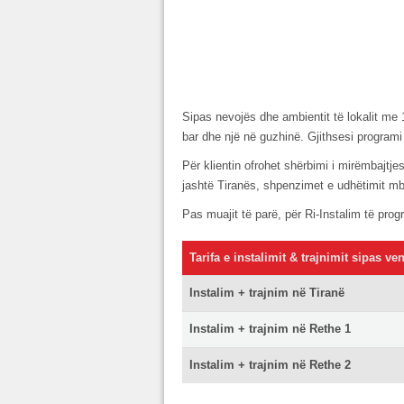
Sipas nevojës dhe ambientit të lokalit me 
bar dhe një në guzhinë. Gjithsesi programi
Për klientin ofrohet shërbimi i mirëmbajtje
jashtë Tiranës, shpenzimet e udhëtimit mb
Pas muajit të parë, për Ri-Instalim të pro
Tarifa e instalimit & trajnimit sipas v
Instalim + trajnim në Tiranë
Instalim + trajnim në Rethe 1
Instalim + trajnim në Rethe 2