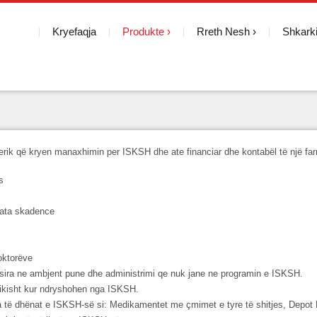
Kryefaqja
Produkte
Rreth Nesh
Shkark
rik që kryen manaxhimin per ISKSH dhe ate financiar dhe kontabël të një fa
s
data skadence
doktorëve
esira ne ambjent pune dhe administrimi qe nuk jane ne programin e ISKSH.
ikisht kur ndryshohen nga ISKSH.
tha të dhënat e ISKSH-së si: Medikamentet me çmimet e tyre të shitjes, Depot