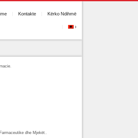
ime
Kontakte
Kërko Ndihmë
rmacie.
 Farmaceutike dhe Mjekët..