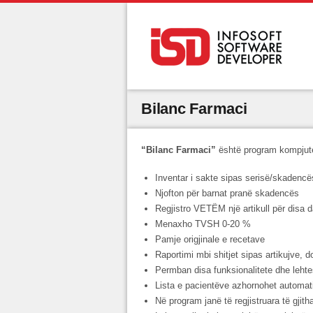
Bilanc Farmaci
“Bilanc Farmaci”
është program kompjute
Inventar i sakte sipas serisë/skadencë
Njofton për barnat pranë skadencës
Regjistro VETËM një artikull për disa 
Menaxho TVSH 0-20 %
Pamje origjinale e recetave
Raportimi mbi shitjet sipas artikujve, 
Permban disa funksionalitete dhe leht
Lista e pacientëve azhornohet automat
Në program janë të regjistruara të gji