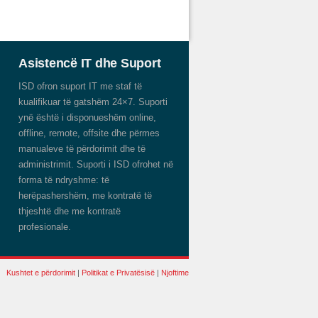
Asistencë IT dhe Suport
ISD ofron suport IT me staf të
kualifikuar të gatshëm 24×7. Suporti
ynë është i disponueshëm online,
offline, remote, offsite dhe përmes
manualeve të përdorimit dhe të
administrimit. Suporti i ISD ofrohet në
forma të ndryshme: të
herëpashershëm, me kontratë të
thjeshtë dhe me kontratë
profesionale.
Kushtet e përdorimit
|
Politikat e Privatësisë
|
Njoftime