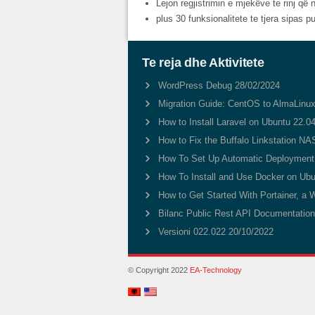
Lejon regjistrimin e mjekëve te rinj që
plus 30 funksionalitete te tjera sipas 
Te reja dhe Aktivitete
WordPress Debug
28/02/2024
Migration Guide: CentOS to AlmaLinux
How to Install Laravel on Ubuntu 22.0
How to Fix the Buffalo Linkstation NAS
How To Set Up Automatic Deployment 
How To Install and Use Docker on Ubu
How to Get Started With Portainer, a 
Bilanc Public Rest API Documentatio
Versioni 022.022
20/10/2022
© Copyright 2022
EA-Technology